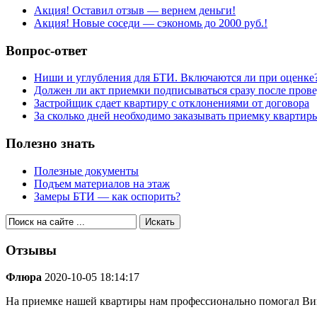
Акция! Оставил отзыв — вернем деньги!
Акция! Новые соседи — сэкономь до 2000 руб.!
Вопрос-ответ
Ниши и углубления для БТИ. Включаются ли при оценке
Должен ли акт приемки подписываться сразу после пров
Застройщик сдает квартиру с отклонениями от договора
За сколько дней необходимо заказывать приемку квартир
Полезно знать
Полезные документы
Подъем материалов на этаж
Замеры БТИ — как оспорить?
Отзывы
Флюра
2020-10-05 18:14:17
На приемке нашей квартиры нам профессионально помогал Ви