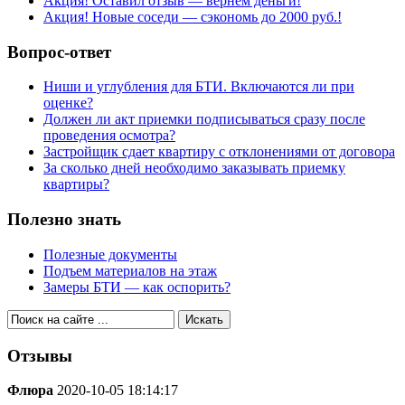
Акция! Оставил отзыв — вернем деньги!
Акция! Новые соседи — сэкономь до 2000 руб.!
Вопрос-ответ
Ниши и углубления для БТИ. Включаются ли при
оценке?
Должен ли акт приемки подписываться сразу после
проведения осмотра?
Застройщик сдает квартиру с отклонениями от договора
За сколько дней необходимо заказывать приемку
квартиры?
Полезно знать
Полезные документы
Подъем материалов на этаж
Замеры БТИ — как оспорить?
Отзывы
Флюра
2020-10-05 18:14:17