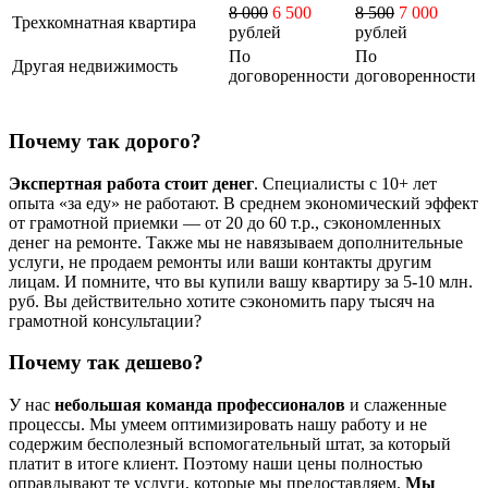
8 000
6 500
8 500
7 000
Трехкомнатная квартира
рублей
рублей
По
По
Другая недвижимость
договоренности
договоренности
Почему так дорого?
Экспертная работа стоит денег
. Специалисты с 10+ лет
опыта «за еду» не работают. В среднем экономический эффект
от грамотной приемки — от 20 до 60 т.р., сэкономленных
денег на ремонте. Также мы не навязываем дополнительные
услуги, не продаем ремонты или ваши контакты другим
лицам. И помните, что вы купили вашу квартиру за 5-10 млн.
руб. Вы действительно хотите сэкономить пару тысяч на
грамотной консультации?
Почему так дешево?
У нас
небольшая команда профессионалов
и слаженные
процессы. Мы умеем оптимизировать нашу работу и не
содержим бесполезный вспомогательный штат, за который
платит в итоге клиент. Поэтому наши цены полностью
оправдывают те услуги, которые мы предоставляем.
Мы