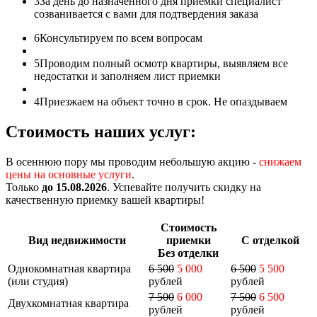
3
За день до назначенного дня приемки специалист
созванивается с вами для подтвердения заказа
6
Консультируем по всем вопросам
5
Проводим полный осмотр квартиры, выявляем все
недостатки и заполняем лист приемки
4
Приезжаем на объект точно в срок. Не опаздываем
Стоимость наших услуг:
В осеннюю пору мы проводим небольшую акцию -
снижаем
цены на основные услуги
.
Только
до 15.08.2026
. Успевайте получить скидку на
качественную приемку вашей квартиры!
Стоимость
Вид недвижимости
приемки
С отделкой
Без отделки
Однокомнатная квартира
6 500
5 000
6 500
5 500
(или студия)
рублей
рублей
7 500
6 000
7 500
6 500
Двухкомнатная квартира
рублей
рублей