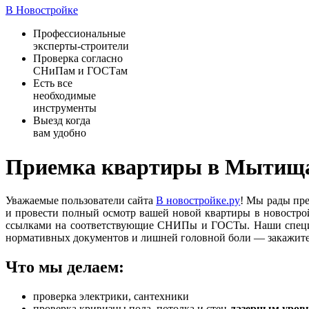
В Новостройке
Профессиональные
эксперты-строители
Проверка согласно
СНиПам и ГОСТам
Есть все
необходимые
инструменты
Выезд когда
вам удобно
Приемка квартиры в Мытищ
Уважаемые пользователи сайта
В новостройке.ру
! Мы рады пр
и провести полный осмотр вашей новой квартиры в новострой
ссылками на соответствующие СНИПы и ГОСТы. Наши специал
нормативных документов и лишней головной боли — закажит
Что мы делаем:
проверка электрики, сантехники
проверка кривизны пола, потолка и стен
лазерным уров