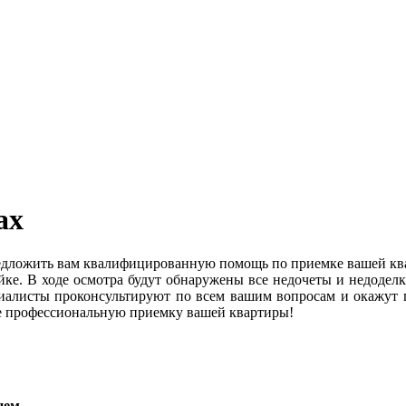
ах
едложить вам квалифицированную помощь по приемке вашей ква
ке. В ходе осмотра будут обнаружены все недочеты и недоделк
исты проконсультируют по всем вашим вопросам и окажут пом
е профессиональную приемку вашей квартиры!
нем
,