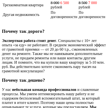
8 000
6 500
8 500
7 000
Трехкомнатная квартира
рублей
рублей
По
По
Другая недвижимость
договоренности
договоренности
Почему так дорого?
Экспертная работа стоит денег
. Специалисты с 10+ лет
опыта «за еду» не работают. В среднем экономический эффект
от грамотной приемки — от 20 до 60 т.р., сэкономленных
денег на ремонте. Также мы не навязываем дополнительные
услуги, не продаем ремонты или ваши контакты другим
лицам. И помните, что вы купили вашу квартиру за 5-10 млн.
руб. Вы действительно хотите сэкономить пару тысяч на
грамотной консультации?
Почему так дешево?
У нас
небольшая команда профессионалов
и слаженные
процессы. Мы умеем оптимизировать нашу работу и не
содержим бесполезный вспомогательный штат, за который
платит в итоге клиент. Поэтому наши цены полностью
оправдывают те услуги, которые мы предоставляем.
Мы