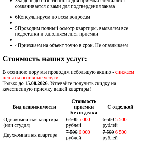
3
За день до назначенного дня приемки специалист
созванивается с вами для подтвердения заказа
6
Консультируем по всем вопросам
5
Проводим полный осмотр квартиры, выявляем все
недостатки и заполняем лист приемки
4
Приезжаем на объект точно в срок. Не опаздываем
Стоимость наших услуг:
В осеннюю пору мы проводим небольшую акцию -
снижаем
цены на основные услуги
.
Только
до 15.08.2026
. Успевайте получить скидку на
качественную приемку вашей квартиры!
Стоимость
Вид недвижимости
приемки
С отделкой
Без отделки
Однокомнатная квартира
6 500
5 000
6 500
5 500
(или студия)
рублей
рублей
7 500
6 000
7 500
6 500
Двухкомнатная квартира
рублей
рублей