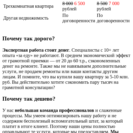
8 000
6 500
8 500
7 000
Трехкомнатная квартира
рублей
рублей
По
По
Другая недвижимость
договоренности
договоренности
Почему так дорого?
Экспертная работа стоит денег
. Специалисты с 10+ лет
опыта «за еду» не работают. В среднем экономический эффект
от грамотной приемки — от 20 до 60 т.р., сэкономленных
денег на ремонте. Также мы не навязываем дополнительные
услуги, не продаем ремонты или ваши контакты другим
лицам. И помните, что вы купили вашу квартиру за 5-10 млн.
руб. Вы действительно хотите сэкономить пару тысяч на
грамотной консультации?
Почему так дешево?
У нас
небольшая команда профессионалов
и слаженные
процессы. Мы умеем оптимизировать нашу работу и не
содержим бесполезный вспомогательный штат, за который
платит в итоге клиент. Поэтому наши цены полностью
оправдывают те услуги, которые мы предоставляем.
Мы