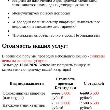
3
За день до назначенного дня приемки специалист
созванивается с вами для подтвердения заказа
6
Консультируем по всем вопросам
5
Проводим полный осмотр квартиры, выявляем все
недостатки и заполняем лист приемки
4
Приезжаем на объект точно в срок. Не опаздываем
Стоимость наших услуг:
В осеннюю пору мы проводим небольшую акцию -
снижаем
цены на основные услуги
.
Только
до 15.08.2026
. Успевайте получить скидку на
качественную приемку вашей квартиры!
Стоимость
Вид недвижимости
приемки
С отделкой
Без отделки
Однокомнатная квартира
6 500
5 000
6 500
5 500
(или студия)
рублей
рублей
7 500
6 000
7 500
6 500
Двухкомнатная квартира
рублей
рублей