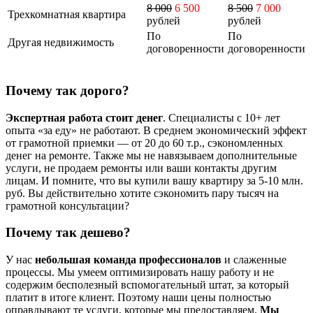
8 000
6 500
8 500
7 000
Трехкомнатная квартира
рублей
рублей
По
По
Другая недвижимость
договоренности
договоренности
Почему так дорого?
Экспертная работа стоит денег
. Специалисты с 10+ лет
опыта «за еду» не работают. В среднем экономический эффект
от грамотной приемки — от 20 до 60 т.р., сэкономленных
денег на ремонте. Также мы не навязываем дополнительные
услуги, не продаем ремонты или ваши контакты другим
лицам. И помните, что вы купили вашу квартиру за 5-10 млн.
руб. Вы действительно хотите сэкономить пару тысяч на
грамотной консультации?
Почему так дешево?
У нас
небольшая команда профессионалов
и слаженные
процессы. Мы умеем оптимизировать нашу работу и не
содержим бесполезный вспомогательный штат, за который
платит в итоге клиент. Поэтому наши цены полностью
оправдывают те услуги, которые мы предоставляем.
Мы