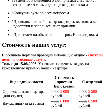
3
За день до назначенного дня приемки специалист
созванивается с вами для подтвердения заказа
6
Консультируем по всем вопросам
5
Проводим полный осмотр квартиры, выявляем все
недостатки и заполняем лист приемки
4
Приезжаем на объект точно в срок. Не опаздываем
Стоимость наших услуг:
В осеннюю пору мы проводим небольшую акцию -
снижаем
цены на основные услуги
.
Только
до 15.08.2026
. Успевайте получить скидку на
качественную приемку вашей квартиры!
Стоимость
Вид недвижимости
приемки
С отделкой
Без отделки
Однокомнатная квартира
6 500
5 000
6 500
5 500
(или студия)
рублей
рублей
7 500
6 000
7 500
6 500
Двухкомнатная квартира
рублей
рублей