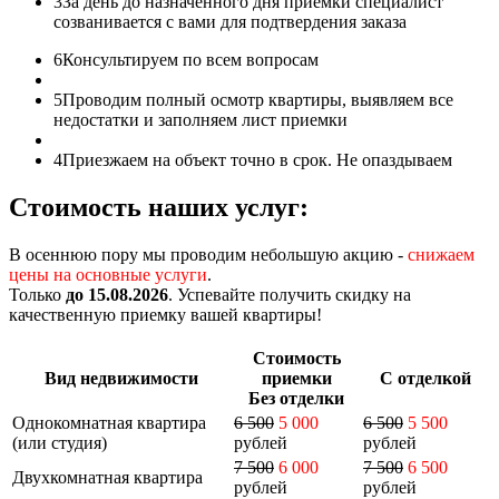
3
За день до назначенного дня приемки специалист
созванивается с вами для подтвердения заказа
6
Консультируем по всем вопросам
5
Проводим полный осмотр квартиры, выявляем все
недостатки и заполняем лист приемки
4
Приезжаем на объект точно в срок. Не опаздываем
Стоимость наших услуг:
В осеннюю пору мы проводим небольшую акцию -
снижаем
цены на основные услуги
.
Только
до 15.08.2026
. Успевайте получить скидку на
качественную приемку вашей квартиры!
Стоимость
Вид недвижимости
приемки
С отделкой
Без отделки
Однокомнатная квартира
6 500
5 000
6 500
5 500
(или студия)
рублей
рублей
7 500
6 000
7 500
6 500
Двухкомнатная квартира
рублей
рублей