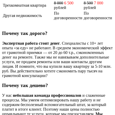
8 000
6 500
8 500
7 000
Трехкомнатная квартира
рублей
рублей
По
По
Другая недвижимость
договоренности
договоренности
Почему так дорого?
Экспертная работа стоит денег
. Специалисты с 10+ лет
опыта «за еду» не работают. В среднем экономический эффект
от грамотной приемки — от 20 до 60 т.р., сэкономленных
денег на ремонте. Также мы не навязываем дополнительные
услуги, не продаем ремонты или ваши контакты другим
лицам. И помните, что вы купили вашу квартиру за 5-10 млн.
руб. Вы действительно хотите сэкономить пару тысяч на
грамотной консультации?
Почему так дешево?
У нас
небольшая команда профессионалов
и слаженные
процессы. Мы умеем оптимизировать нашу работу и не
содержим бесполезный вспомогательный штат, за который
платит в итоге клиент. Поэтому наши цены полностью
оправдывают те услуги, которые мы предоставляем.
Мы