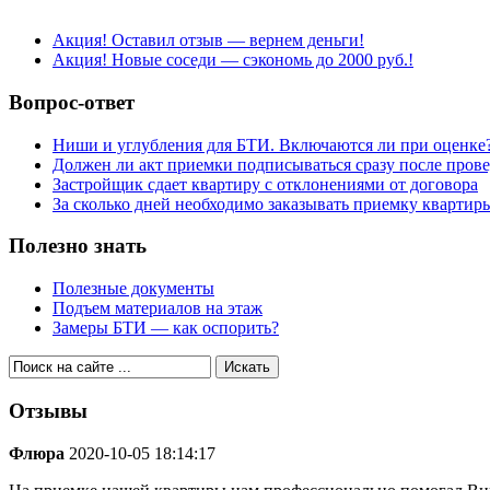
Акция! Оставил отзыв — вернем деньги!
Акция! Новые соседи — сэкономь до 2000 руб.!
Вопрос-ответ
Ниши и углубления для БТИ. Включаются ли при оценке
Должен ли акт приемки подписываться сразу после пров
Застройщик сдает квартиру с отклонениями от договора
За сколько дней необходимо заказывать приемку квартир
Полезно знать
Полезные документы
Подъем материалов на этаж
Замеры БТИ — как оспорить?
Отзывы
Флюра
2020-10-05 18:14:17