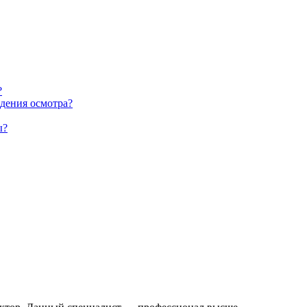
?
едения осмотра?
ы?